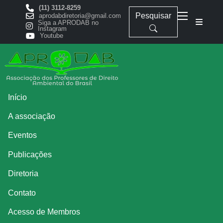
(11) 3112-8259
Pesquisar
aprodabdiretoria@gmail.com
Siga a APRODAB no
Instagram
Youtube
Início
A associação
Eventos
Publicações
Diretoria
Contato
Acesso de Membros