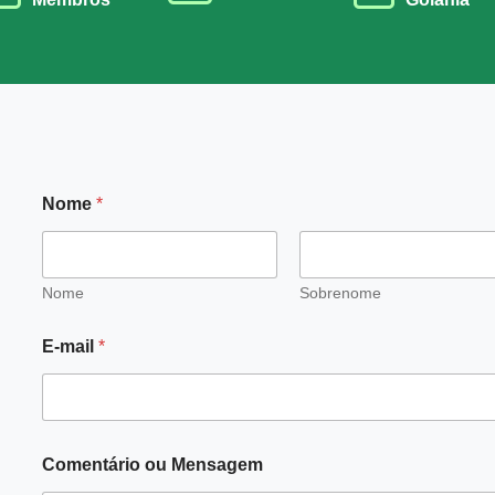
M
Nome
*
e
n
s
a
g
Nome
Sobrenome
e
m
E-mail
*
N
o
m
e
o
u
Comentário ou Mensagem