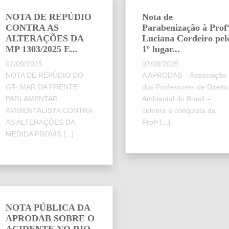
NOTA DE REPÚDIO
Nota de
CONTRA AS
Parabenização à Prof
ALTERAÇÕES DA
Luciana Cordeiro pel
MP 1303/2025 E...
1º lugar...
02/09/2025
07/08/2025
NOTA DE REPÚDIO DO
A APRODAB – Associação
GT- MAR DA FRENTE
dos Professores de Direito
PARLAMENTAR
Ambiental do Brasil –
AMBIENTALISTA CONTRA
celebra a conquista da
AS ALTERAÇÕES DA
Profª [...]
MEDIDA PROVIS [...]
NOTA PÚBLICA DA
APRODAB SOBRE O