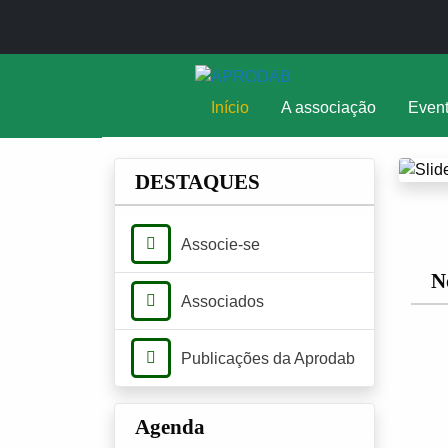
Início
A associação
Even
Promovendo a educ
mundo.
DESTAQUES
Associe-se
N
Associados
Publicações da Aprodab
Agenda