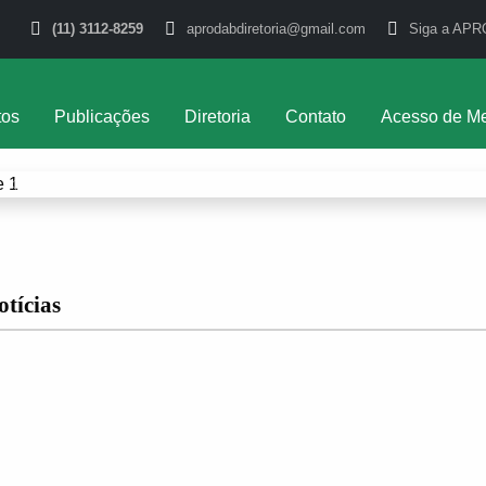
(11) 3112-8259
aprodabdiretoria@gmail.com
Siga a APR
tos
Publicações
Diretoria
Contato
Acesso de M
ação e a defesa do Direito Ambiental no Brasil e n
Previous
otícias