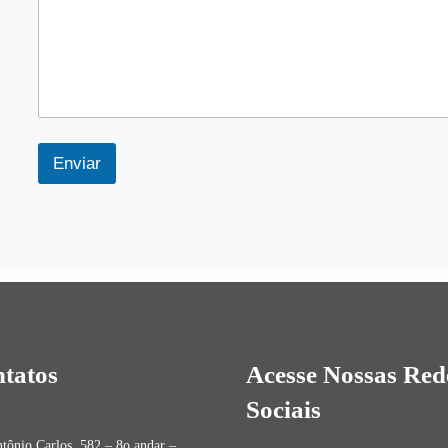
Enviar
tatos
Acesse Nossas Red
Sociais
tônio Carlos, 582 – 8o andar –