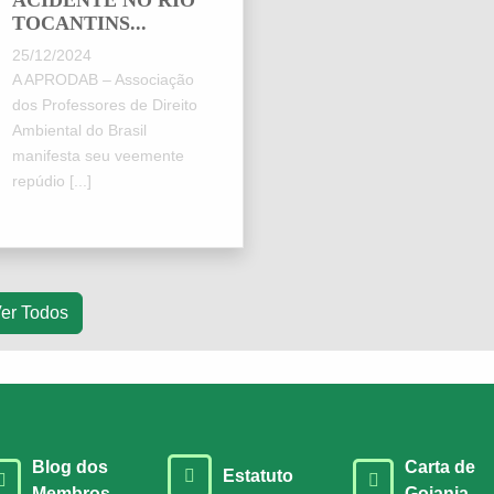
ACIDENTE NO RIO
TOCANTINS...
25/12/2024
A APRODAB – Associação
dos Professores de Direito
Ambiental do Brasil
manifesta seu veemente
repúdio [...]
er Todos
Blog dos
Carta de
Estatuto
Membros
Goiania