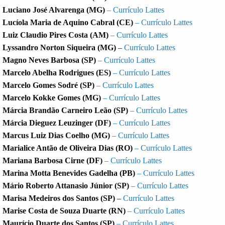
Luciano José Alvarenga (MG)
– Currículo Lattes
Lucíola Maria de Aquino Cabral (CE)
– Currículo Lattes
Luiz Claudio Pires Costa (AM)
– Currículo Lattes
Lyssandro Norton Siqueira (MG)
–
Currículo Lattes
Magno Neves Barbosa (SP)
– Currículo Lattes
Marcelo Abelha Rodrigues (ES)
– Currículo Lattes
Marcelo Gomes Sodré (SP)
– Currículo Lattes
Marcelo Kokke Gomes (MG)
– Currículo Lattes
Márcia Brandão Carneiro Leão (SP)
– Currículo Lattes
Márcia Dieguez Leuzinger (DF)
– Currículo Lattes
Marcus Luiz Dias Coelho
(MG)
– Currículo Lattes
Marialice Antão de Oliveira Dias (RO)
– Currículo Lattes
Mariana Barbosa Cirne (DF)
– Currículo Lattes
Marina Motta Benevides Gadelha (PB)
– Currículo Lattes
Mário Roberto Attanasio Júnior (SP)
– Currículo Lattes
Marisa Medeiros dos Santos (SP)
–
Currículo Lattes
Marise Costa de Souza Duarte (RN)
– Currículo Lattes
Maurício Duarte dos Santos (SP)
– Currículo Lattes