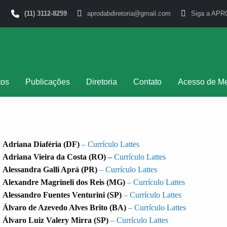
(11) 3112-8259
aprodabdiretoria@gmail.com
Siga a APR
tos
Publicações
Diretoria
Contato
Acesso de M
Adriana Diaféria (DF)
– Currículo Lattes
Adriana Vieira da Costa (RO)
–
Currículo Lattes
Alessandra Galli Aprá (PR)
– Currículo Lattes
Alexandre Magrineli dos Reis (MG)
– Currículo Lattes
Alessandro Fuentes Venturini (SP)
– Currículo Lattes
Álvaro de Azevedo Alves Brito (BA)
– Currículo Lattes
Álvaro Luiz Valery Mirra (SP)
– Currículo Lattes