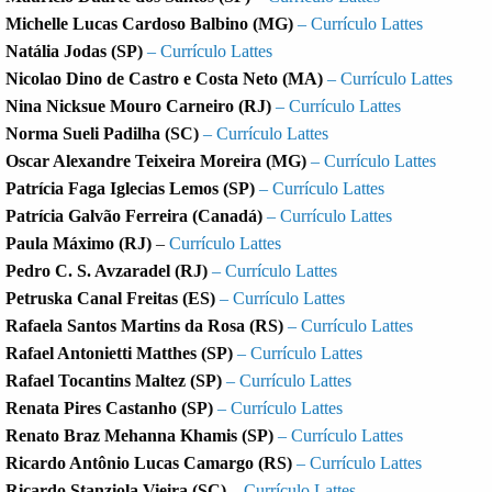
Michelle Lucas Cardoso Balbino (MG)
– Currículo Lattes
Natália Jodas (SP)
– Currículo Lattes
Nicolao Dino de Castro e Costa Neto (MA)
– Currículo Lattes
Nina Nicksue Mouro Carneiro (RJ)
– Currículo Lattes
Norma Sueli Padilha (SC)
– Currículo Lattes
Oscar Alexandre Teixeira Moreira (MG)
– Currículo Lattes
Patrícia Faga Iglecias Lemos (SP)
– Currículo Lattes
Patrícia Galvão Ferreira (Canadá)
– Currículo Lattes
Paula Máximo (RJ)
–
Currículo Lattes
Pedro C. S. Avzaradel (RJ)
– Currículo Lattes
Petruska Canal Freitas (ES)
– Currículo Lattes
Rafaela Santos Martins da Rosa (RS)
– Currículo Lattes
Rafael Antonietti Matthes (SP)
– Currículo Lattes
Rafael Tocantins Maltez (SP)
– Currículo Lattes
Renata Pires Castanho (SP)
– Currículo Lattes
Renato Braz Mehanna Khamis (SP)
– Currículo Lattes
Ricardo Antônio Lucas Camargo (RS)
– Currículo Lattes
Ricardo Stanziola Vieira (SC)
– Currículo Lattes