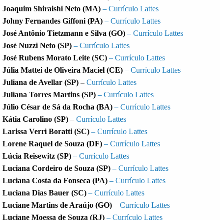
Joaquim Shiraishi Neto (MA)
– Currículo Lattes
Johny Fernandes Giffoni (PA)
– Currículo Lattes
José Antônio Tietzmann e Silva (GO)
– Currículo Lattes
José Nuzzi Neto (SP)
– Currículo Lattes
José Rubens Morato Leite (SC)
– Currículo Lattes
Júlia Mattei de Oliveira Maciel (CE)
– Currículo Lattes
Juliana de Avellar (SP)
–
Currículo Lattes
Juliana Torres Martins (SP)
– Currículo Lattes
Júlio César de Sá da Rocha (BA)
– Currículo Lattes
Kátia Carolino (SP)
–
Currículo Lattes
Larissa Verri Boratti (SC)
– Currículo Lattes
Lorene Raquel de Souza (DF)
– Currículo Lattes
Lúcia Reisewitz (SP)
– Currículo Lattes
Luciana Cordeiro de Souza (SP)
– Currículo Lattes
Luciana Costa da Fonseca (PA)
– Currículo Lattes
Luciana Dias Bauer (SC)
– Currículo Lattes
Luciane Martins de Araújo (GO)
– Currículo Lattes
Luciane Moessa de Souza (RJ)
– Currículo Lattes