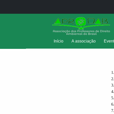
Início
A associação
Even