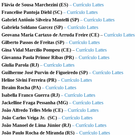
Flávia de Sousa Marchezini (ES)
– Currículo Lattes
Francelise Pantoja Diehl (SC)
– Currículo Lattes
Gabriel Antônio Silveira Mantelli (SP)
– Currículo Lattes
Gabriela Soldano Garcez (SP)
– Currículo Lattes
Geovana Maria Cartaxo de Arruda Freire (CE)
–
Currículo Lattes
Gilberto Passos de Freitas (SP)
– Currículo Lattes
Gina Vidal Marcílio Pompeu (CE)
–
Currículo Lattes
Giovanna Paola Primor Ribas (PR)
– Currículo Lattes
Giulia Parola (RJ)
– Currículo Lattes
Guilherme José Purvin de Figueiredo (SP)
– Currículo Lattes
Heline Sivini Ferreira (PR)
– Currículo Lattes
Ibraim Rocha (PA)
– Currículo Lattes
Isabella Franco Guerra (RJ)
– Currículo Lattes
Jackelline Fraga Pessanha (MG)
– Currículo Lattes
João Alfredo Telles Melo (CE)
– Currículo Lattes
João Carlos Veiga Jr. (SC)
– Currículo Lattes
João Manoel de Lima Júnior (RJ)
– Currículo Lattes
João Paulo Rocha de Miranda (RS)
– Currículo Lattes