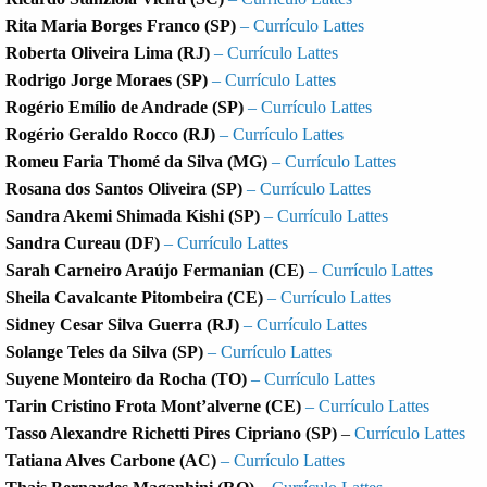
Rita Maria Borges Franco (SP)
– Currículo Lattes
Roberta Oliveira Lima (RJ)
– Currículo Lattes
Rodrigo Jorge Moraes (SP)
– Currículo Lattes
Rogério Emílio de Andrade (SP)
– Currículo Lattes
Rogério Geraldo Rocco (RJ)
– Currículo Lattes
Romeu Faria Thomé da Silva (MG)
– Currículo Lattes
Rosana dos Santos Oliveira
(SP)
– Currículo Lattes
Sandra Akemi Shimada Kishi (SP)
– Currículo Lattes
Sandra Cureau (DF)
– Currículo Lattes
Sarah Carneiro Araújo Fermanian (CE)
– Currículo Lattes
Sheila Cavalcante Pitombeira (CE)
– Currículo Lattes
Sidney Cesar Silva Guerra (RJ)
– Currículo Lattes
Solange Teles da Silva (SP)
– Currículo Lattes
Suyene Monteiro da Rocha (TO)
– Currículo Lattes
Tarin Cristino Frota Mont’alverne (CE)
– Currículo Lattes
Tasso Alexandre Richetti Pires Cipriano (SP)
–
Currículo Lattes
Tatiana Alves Carbone (AC)
– Currículo Lattes