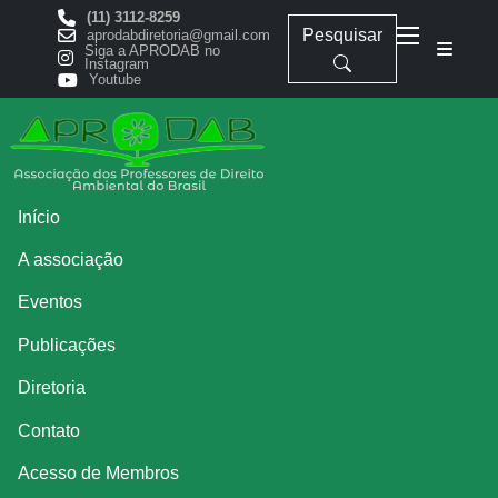
(11) 3112-8259
Pesquisar
aprodabdiretoria@gmail.com
Siga a APRODAB no
Instagram
Youtube
Início
A associação
Eventos
Publicações
Diretoria
Contato
Acesso de Membros